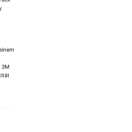
y
seinem
s 3M
ität