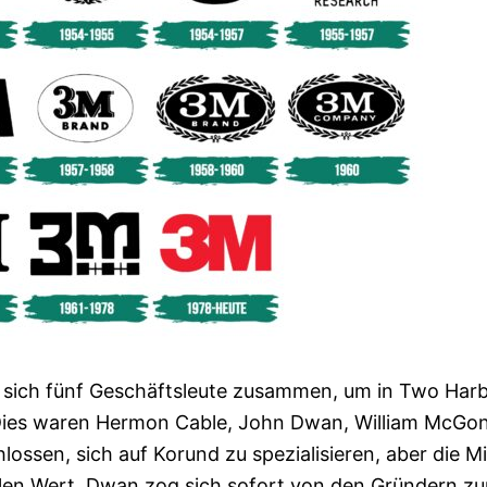
 sich fünf Geschäftsleute zusammen, um in Two Har
Dies waren Hermon Cable, John Dwan, William McGon
ossen, sich auf Korund zu spezialisieren, aber die M
len Wert. Dwan zog sich sofort von den Gründern zu