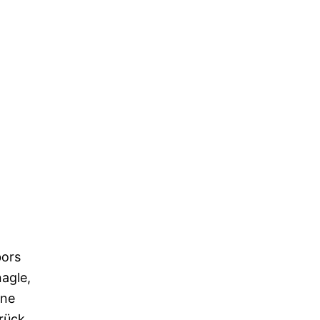
bors
agle,
ine
rück