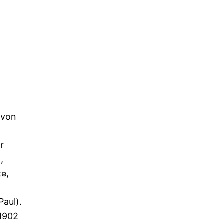
 von
r
,
te,
aul).
 1902