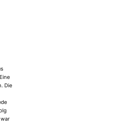
us
Eine
. Die
ede
olg
 war