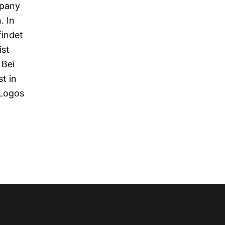
mpany
. In
findet
ist
 Bei
t in
 Logos