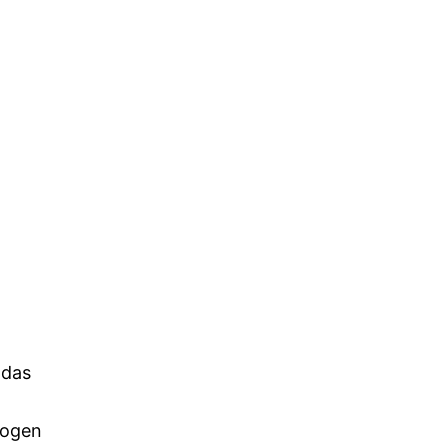
 das
zogen