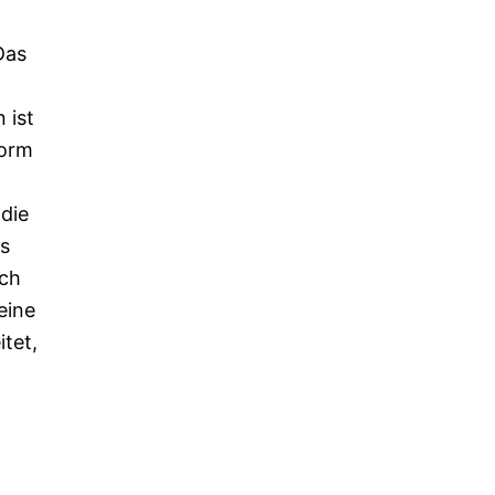
Das
 ist
Form
 die
es
sch
eine
tet,