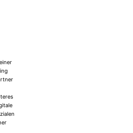
einer
ing
rtner
n
zteres
itale
zialen
ner