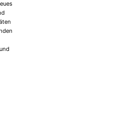
neues
nd
täten
unden
 und