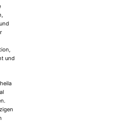
e
n,
 und
r
ion,
nt und
heila
al
en.
zigen
n