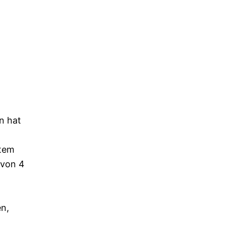
n hat
stem
 von 4
n,