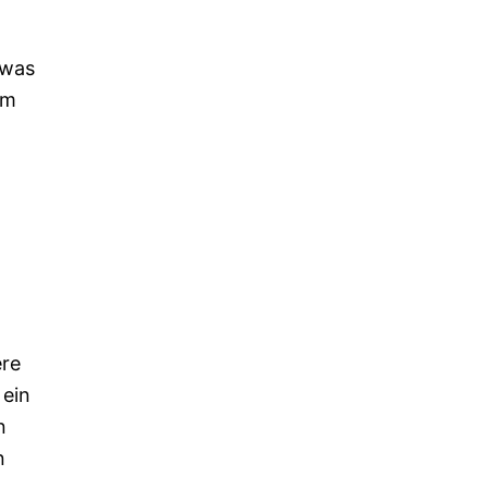
 was
em
.
ere
 ein
n
n