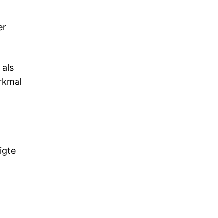
er
 als
rkmal
e
igte