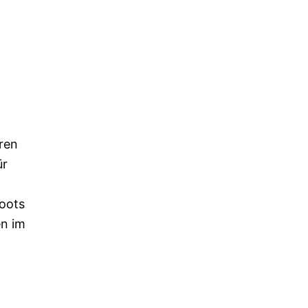
eren
ür
Boots
en im