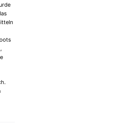
urde
das
itteln
oots
,
re
ch.
n