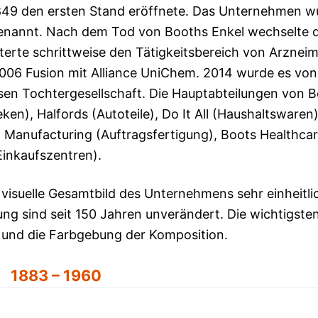
849 den ersten Stand eröffnete. Das Unternehmen w
 benannt. Nach dem Tod von Booths Enkel wechselte 
erte schrittweise den Tätigkeitsbereich von Arzneim
 2006 Fusion mit Alliance UniChem. 2014 wurde es von
n Tochtergesellschaft. Die Hauptabteilungen von B
en), Halfords (Autoteile), Do It All (Haushaltswaren)
t Manufacturing (Auftragsfertigung), Boots Healthca
Einkaufszentren).
visuelle Gesamtbild des Unternehmens sehr einheitli
igung sind seit 150 Jahren unverändert. Die wichtigste
und die Farbgebung der Komposition.
1883 – 1960