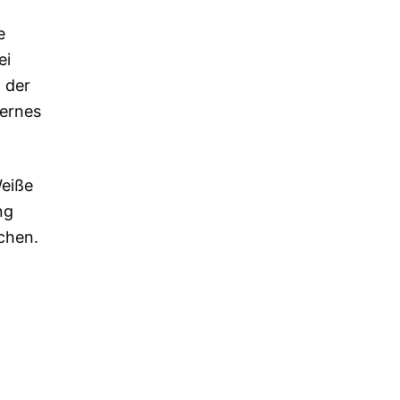
e
ei
 der
ternes
Weiße
ng
chen.