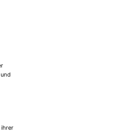
er
 und
 ihrer