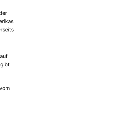
der
erikas
rseits
 auf
gibt
 vom