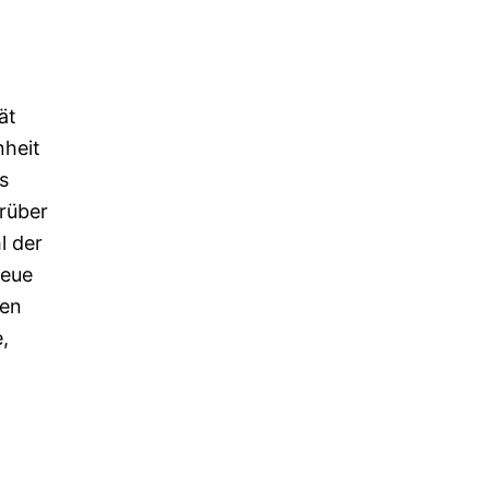
ät
nheit
s
arüber
l der
neue
den
,