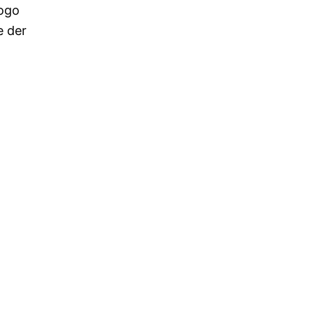
Logo
e der