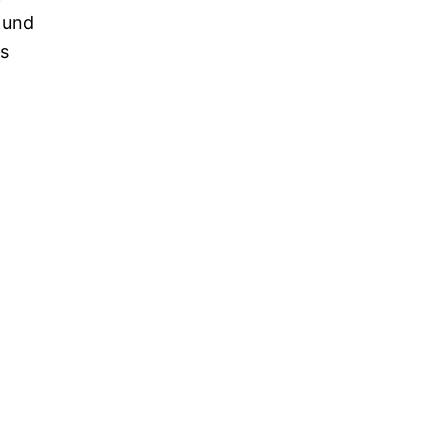
 und
es