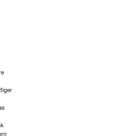
re
figer
as
ak
ern