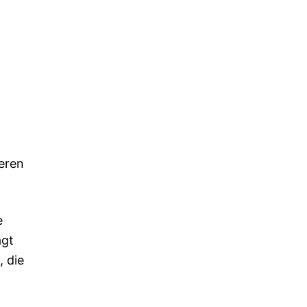
ieren
e
agt
, die