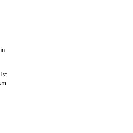
in
ist
zum