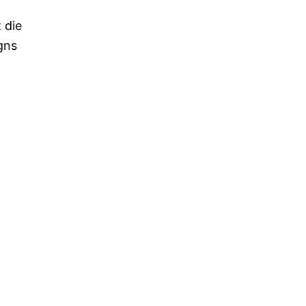
 die
gns