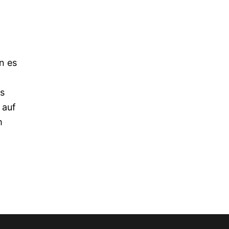
n es
ns
 auf
m