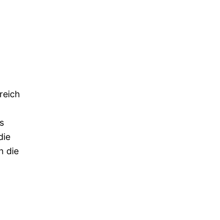
reich
s
die
n die