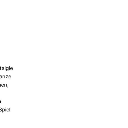
talgie
ganze
hen,
a
Spiel