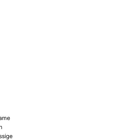
same
n
ssige