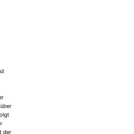
ll
er
 über
olgt
r
t der