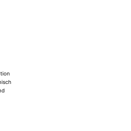
tion
nisch
nd