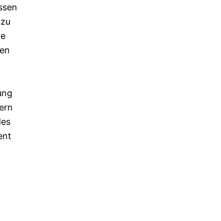
ssen
 zu
te
den
ung
ern
des
ent