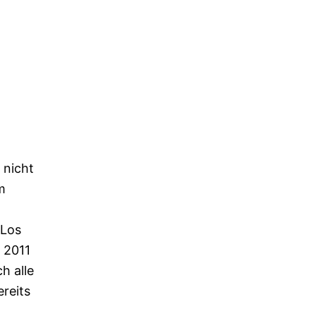
 nicht
m
 Los
. 2011
h alle
reits