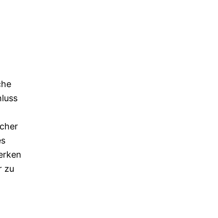
che
hluss
icher
es
erken
r zu