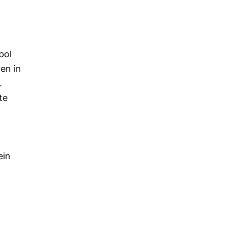
bol
en in
.
te
ein