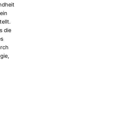
ndheit
ein
ellt.
s die
es
urch
gie,