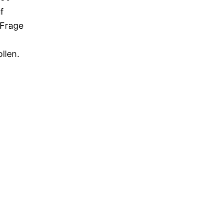
f
 Frage
llen.