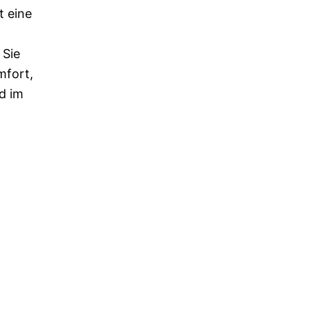
t eine
 Sie
mfort,
d im