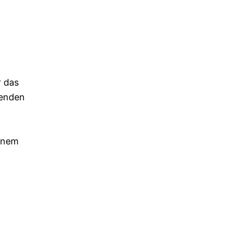
r das
henden
inem