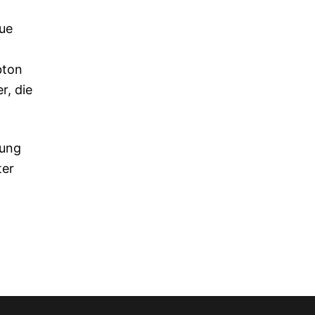
eue
bton
r, die
tung
ter