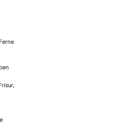
Ferne
eben
risur,
ie