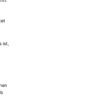
rift
tet
 ist,
n
onen
lb