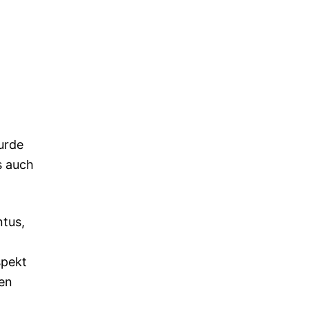
urde
s auch
ntus,
spekt
hen