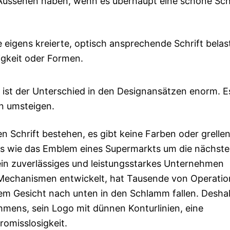
 Aussehen haben, wenn es überhaupt eine schöne Sch
ne eigens kreierte, optisch ansprechende Schrift belas
igkeit oder Formen.
ist der Unterschied in den Designansätzen enorm. Es
n umsteigen.
n Schrift bestehen, es gibt keine Farben oder grelle
us wie das Emblem eines Supermarkts um die nächste
 ein zuverlässiges und leistungsstarkes Unternehmen
le Mechanismen entwickelt, hat Tausende von Operati
em Gesicht nach unten in den Schlamm fallen. Desha
mens, sein Logo mit dünnen Konturlinien, eine
omisslosigkeit.