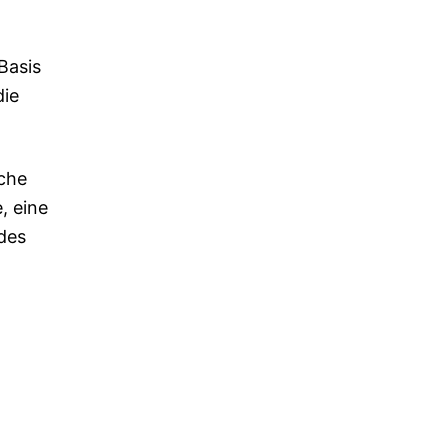
Basis
die
ache
, eine
des