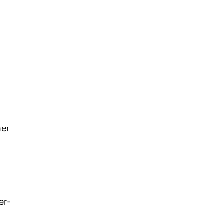
mer
er-