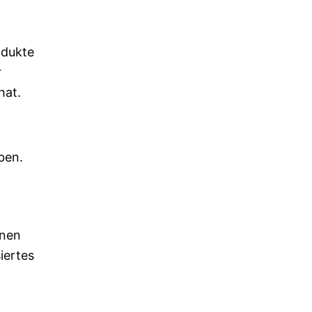
odukte
r
hat.
ben.
enen
iertes