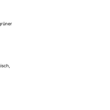
grüner
isch,