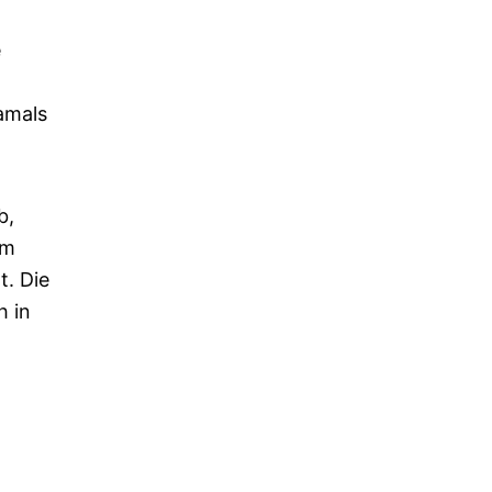
e
amals
b,
em
. Die
h in