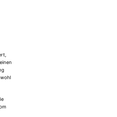
rt,
seinen
ng
owohl
ße
Tom