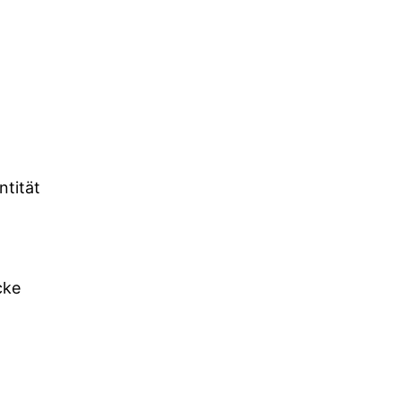
ntität
cke