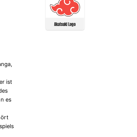
Akatsuki Logo
anga,
r ist
des
nn es
hört
spiels