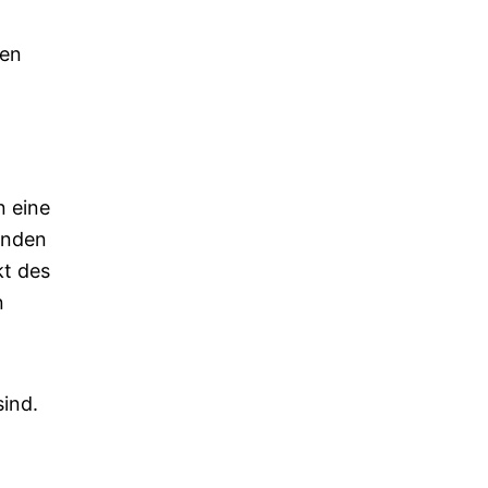
ten
n eine
inden
kt des
n
sind.