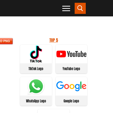
TOP 5
D PNG
TikTok Logo
YouTube Logo
WhatsApp Logo
Google Logo