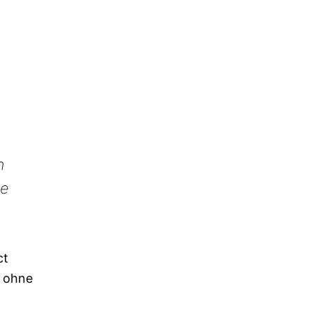
n
le
ct
, ohne