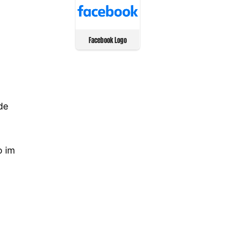
Facebook Logo
de
o im