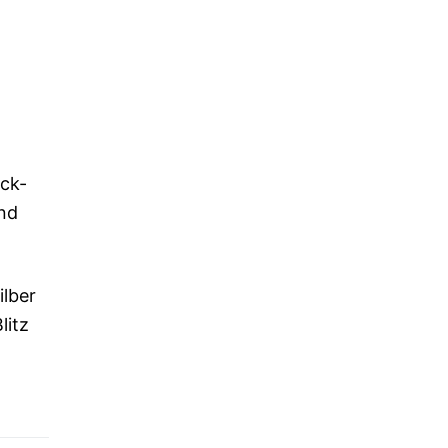
ick-
und
ilber
litz