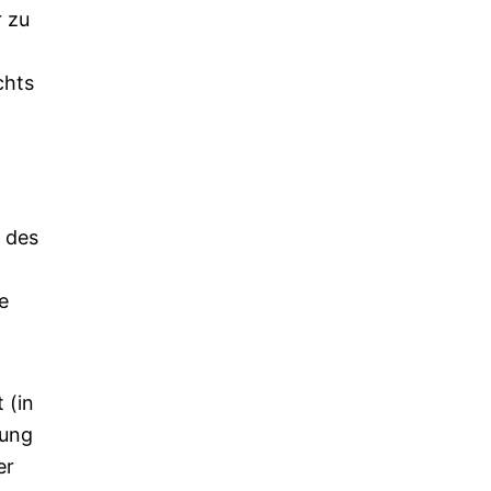
r zu
chts
 des
e
 (in
lung
er