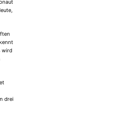
ronaut
leute,
ften
 kennt
s wird
n
et
n drei