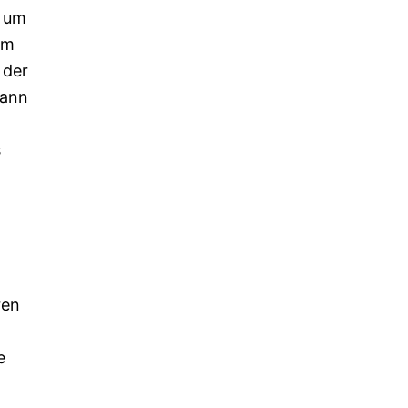
, um
om
 der
kann
s
ren
e