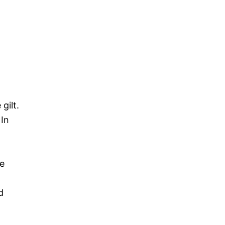
gilt.
 In
re
d