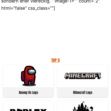
sondern eher viereckig. “ image-1=““ count=“2″
html=“false“ css_class=““]
TOP 5
Among Us Logo
Minecraft Logo