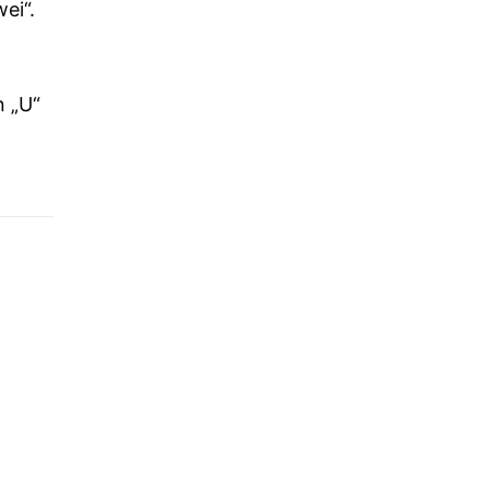
ei“.
n „U“