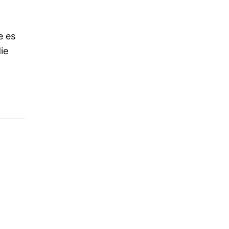
e es
ie