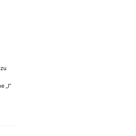
 zu
e „l“