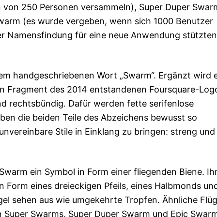
n von 250 Personen versammeln), Super Duper Swarm
warm (es wurde vergeben, wenn sich 1000 Benutzer
 der Namensfindung für eine neue Anwendung stützten
dem handgeschriebenen Wort „Swarm“. Ergänzt wird 
in Fragment des 2014 entstandenen Foursquare-Log
d rechtsbündig. Dafür werden fette serifenlose
ben die beiden Teile des Abzeichens bewusst so
unvereinbare Stile in Einklang zu bringen: streng und
Swarm ein Symbol in Form einer fliegenden Biene. Ih
in Form eines dreieckigen Pfeils, eines Halbmonds un
lügel sehen aus wie umgekehrte Tropfen. Ähnliche Flüg
n Super Swarms, Super Duper Swarm und Epic Swarm