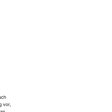
uch
g vor,
 an