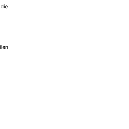
 die
n
ilen