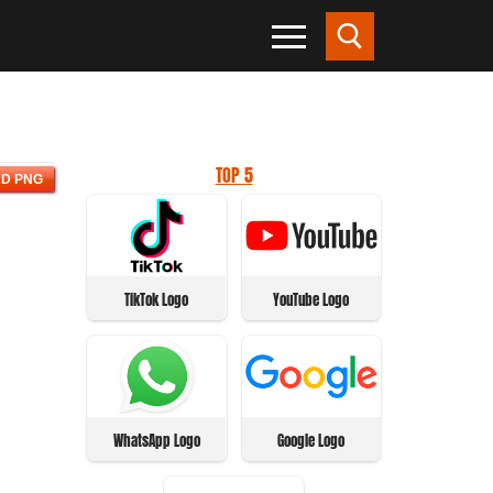
TOP 5
D PNG
TikTok Logo
YouTube Logo
WhatsApp Logo
Google Logo