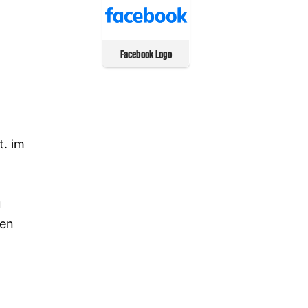
Facebook Logo
. im
u
nen