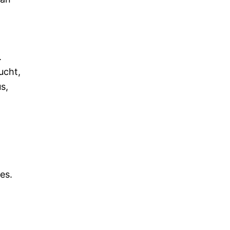
.
ucht,
s,
es.