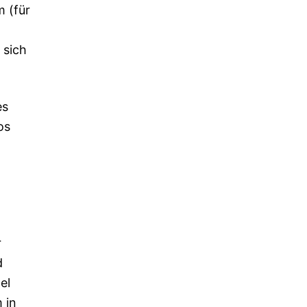
 (für
 sich
es
os
r
d
el
 in