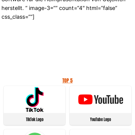
herstellt. “ image-3=““ count=“4″ html=“false“
css_class=““]
TOP 5
TikTok Logo
YouTube Logo