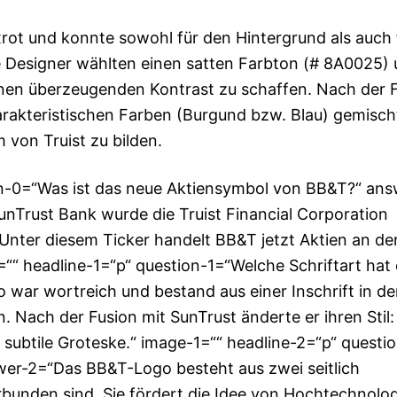
ot und konnte sowohl für den Hintergrund als auch 
e Designer wählten einen satten Farbton (# 8A0025)
inen überzeugenden Kontrast zu schaffen. Nach der 
rakteristischen Farben (Burgund bzw. Blau) gemisch
 von Truist zu bilden.
on-0=“Was ist das neue Aktiensymbol von BB&T?“ ans
nTrust Bank wurde die Truist Financial Corporation
 Unter diesem Ticker handelt BB&T jetzt Aktien an d
“ headline-1=“p“ question-1=“Welche Schriftart hat
ar wortreich und bestand aus einer Inschrift in de
 Nach der Fusion mit SunTrust änderte er ihren Stil:
 subtile Groteske.“ image-1=““ headline-2=“p“ questi
er-2=“Das BB&T-Logo besteht aus zwei seitlich
erbunden sind. Sie fördert die Idee von Hochtechnolog