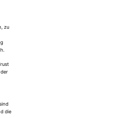
, zu
ng
h.
rust
 der
sind
d die