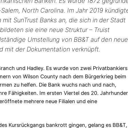
erikanischen Banken. Es wurde 1872 gegründ
-Salem, North Carolina. Im Jahr 2019 kündigt
 mit SunTrust Banks an, die sich in der Stadt
ildeten sie eine neue Struktur – Truist
ollständige Umstellung von BB&T auf den neu
d mit der Dokumentation verknüpft.
ranch und Hadley. Es wurde von zwei Privatbankiers
hnern von Wilson County nach dem Bürgerkrieg beim
men zu helfen. Die Bank wuchs nach und nach,
hre Fähigkeiten. Im ersten Viertel des 20. Jahrhunder
eröffnete mehrere neue Filialen und eine
d des Kursrückgangs bankrott gingen, gelang es BB&T,