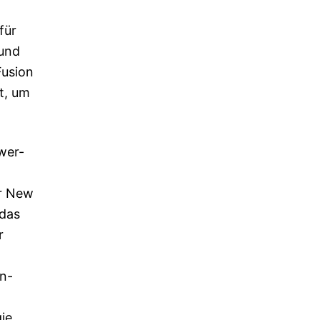
für
 und
Fusion
t, um
wer-
er New
 das
r
on-
ie,