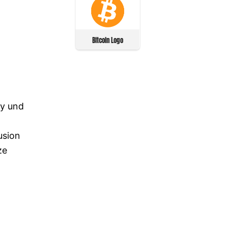
Bitcoin Logo
ny und
usion
ze