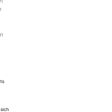
et
e
en
ts
 sich