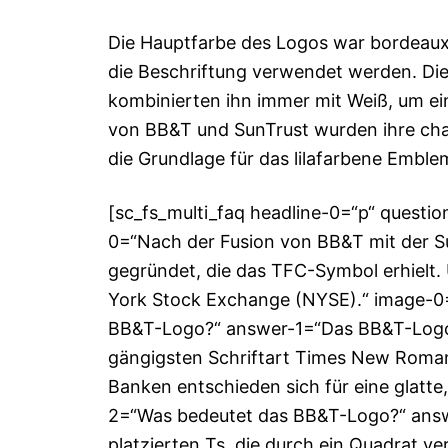
Die Hauptfarbe des Logos war bordeauxr
die Beschriftung verwendet werden. Di
kombinierten ihn immer mit Weiß, um e
von BB&T und SunTrust wurden ihre cha
die Grundlage für das lilafarbene Emblem
[sc_fs_multi_faq headline-0=“p“ questi
0=“Nach der Fusion von BB&T mit der Su
gegründet, die das TFC-Symbol erhielt.
York Stock Exchange (NYSE).“ image-0=“
BB&T-Logo?“ answer-1=“Das BB&T-Logo w
gängigsten Schriftart Times New Roman.
Banken entschieden sich für eine glatte,
2=“Was bedeutet das BB&T-Logo?“ answ
platzierten Ts, die durch ein Quadrat v