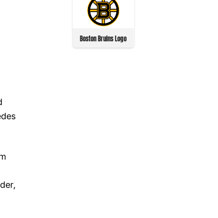
Boston Bruins Logo
d
edes
um
der,