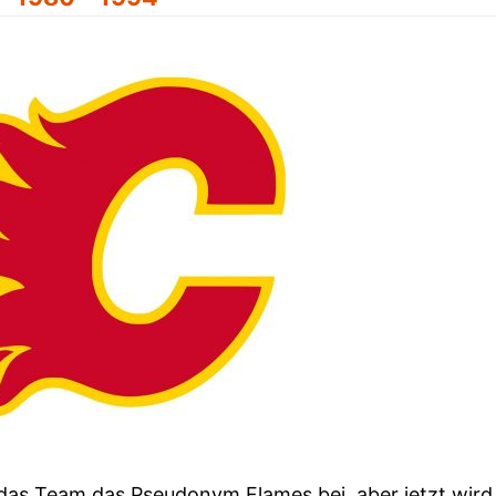
as Team das Pseudonym Flames bei, aber jetzt wird