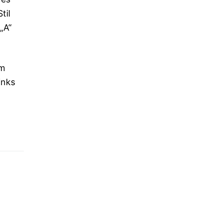
til
„A“
em
inks