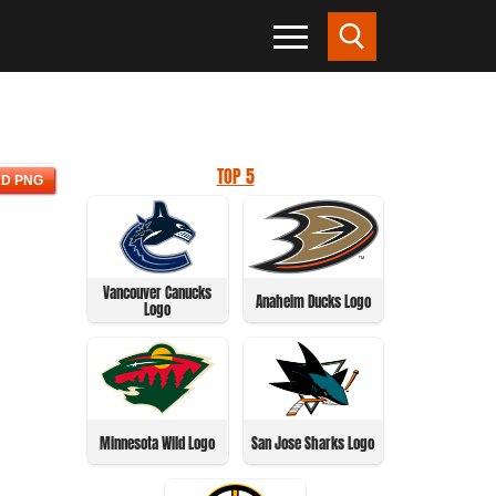
TOP 5
D PNG
Vancouver Canucks
Anaheim Ducks Logo
Logo
Minnesota Wild Logo
San Jose Sharks Logo