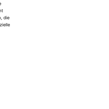
e
ht
, die
ielle