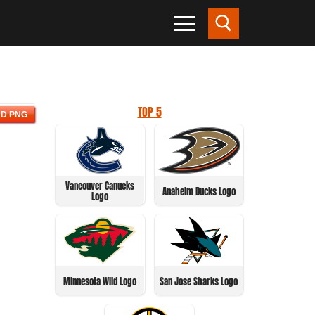
TOP 5
D PNG
Vancouver Canucks
Anaheim Ducks Logo
Logo
Minnesota Wild Logo
San Jose Sharks Logo