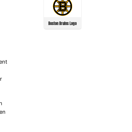
Boston Bruins Logo
ent
r
n
nen