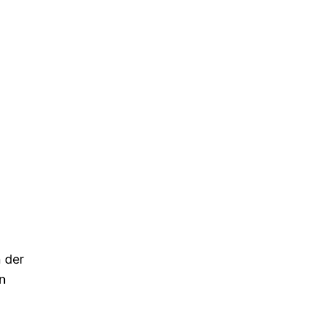
n der
en
m