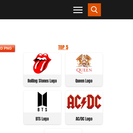
TOP 5
D PNG
Rolling Stones Logo
Queen Logo
BTS Logo
AC/DC Logo