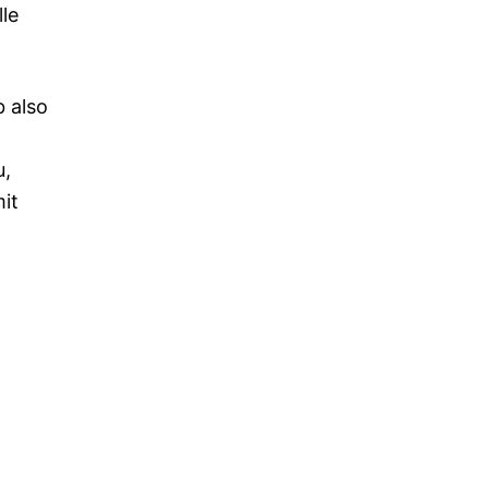
le
 also
u,
mit