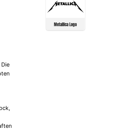
Metallica Logo
 Die
oten
ock,
aften