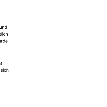
 und
lich
urde
at
 sich