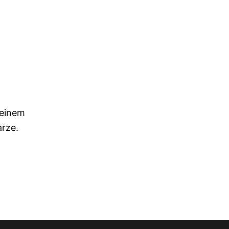
 einem
arze.