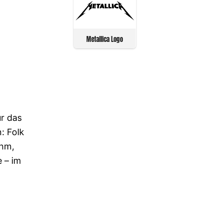
Metallica Logo
ür das
: Folk
uhm,
 – im