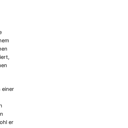
e
inem
unen
ert,
hen
 einer
n
en
ohl er