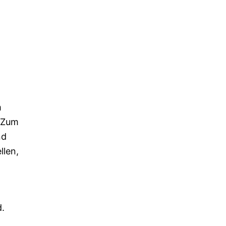
m
. Zum
nd
llen,
d.