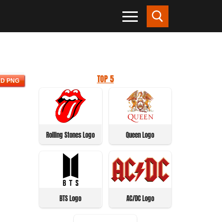
TOP 5
D PNG
Rolling Stones Logo
Queen Logo
BTS Logo
AC/DC Logo