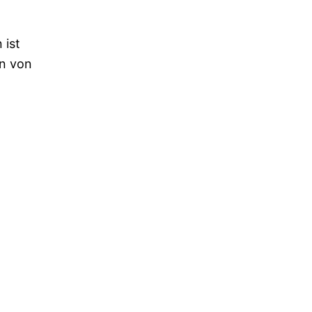
 ist
en von