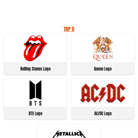
TOP 5
Rolling Stones Logo
Queen Logo
BTS Logo
AC/DC Logo