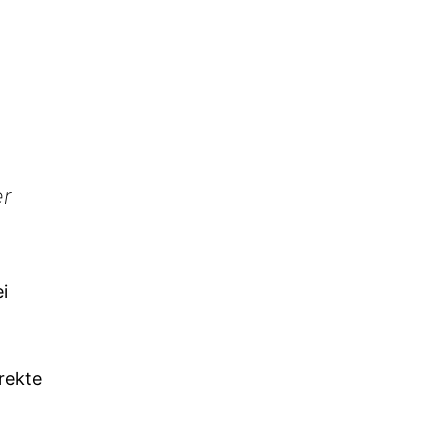
er
i
rekte