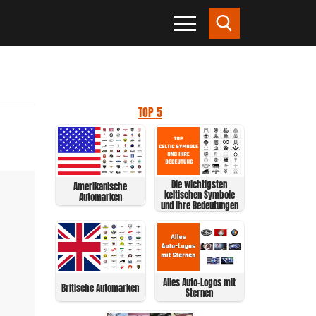
TOP 5
Die wichtigsten
Amerikanische
keltischen Symbole
Automarken
und ihre Bedeutungen
Alles Auto-Logos mit
Britische Automarken
Sternen