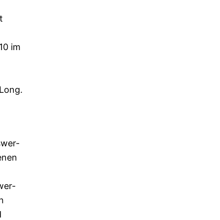
t
10 im
 Long.
swer-
enen
wer-
n
d