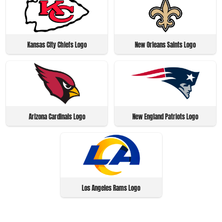
Kansas City Chiefs Logo
New Orleans Saints Logo
Arizona Cardinals Logo
New England Patriots Logo
Los Angeles Rams Logo