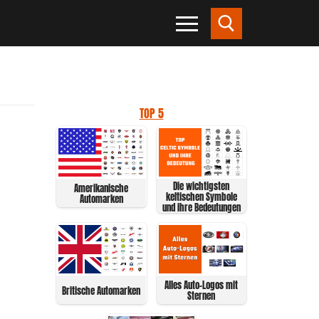
TOP 5
Die wichtigsten
Amerikanische
keltischen Symbole
Automarken
und ihre Bedeutungen
Alles Auto-Logos mit
Britische Automarken
Sternen