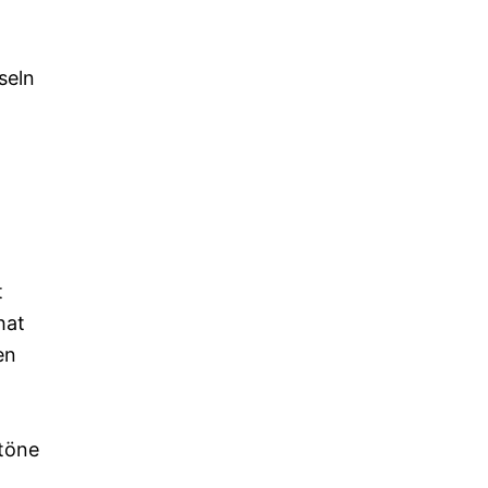
seln
t
hat
en
ltöne