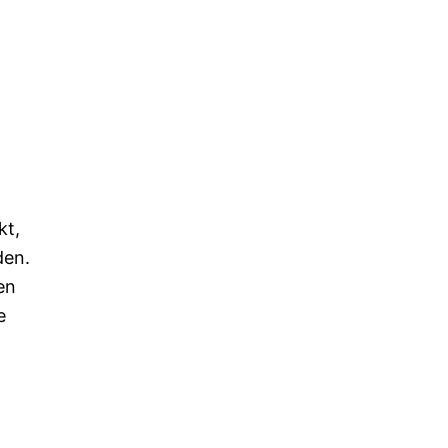
kt,
den.
en
e