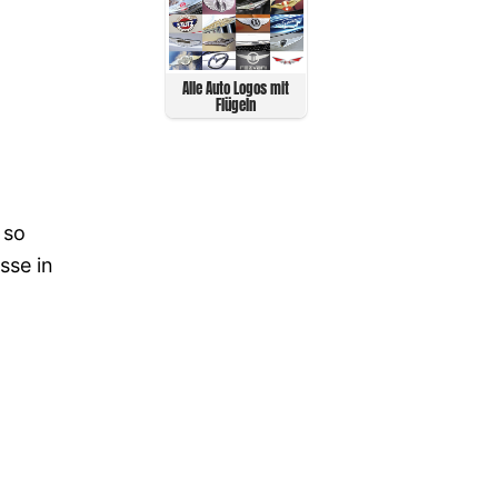
Alle Auto Logos mit
Flügeln
 so
sse in