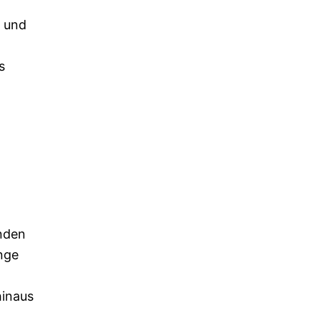
t und
s
nden
ange
hinaus