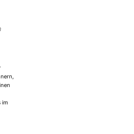
n
r
nnern,
einen
s im