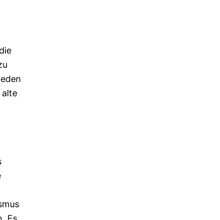
die
zu
jeden
alte
s
e
ismus
. Es