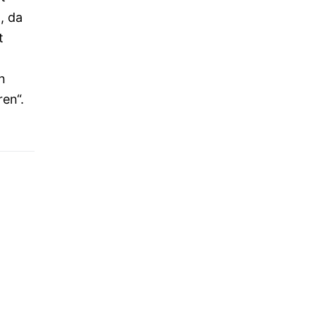
, da
t
n
en“.