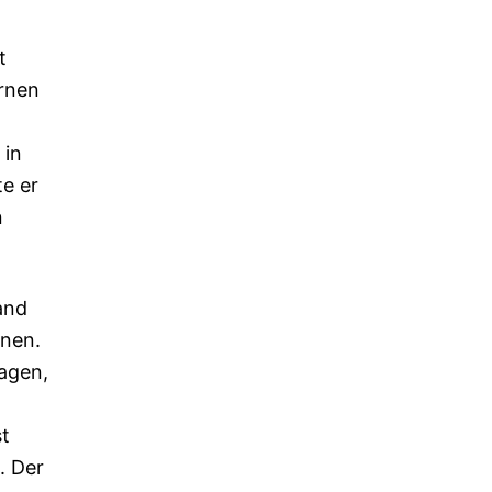
t
ernen
 in
te er
n
and
nnen.
agen,
st
. Der