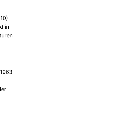
010)
d in
turen
 1963
der