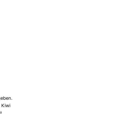
geben.
 Kiwi
t