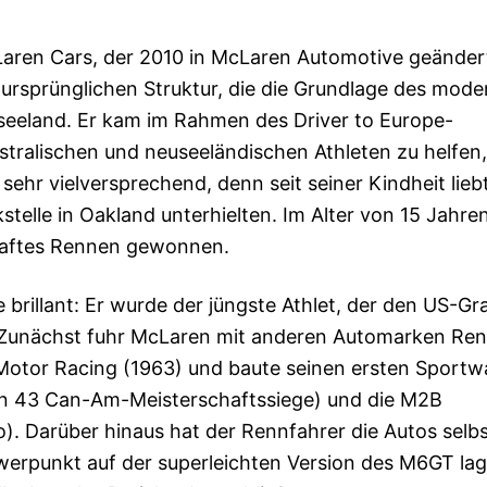
aren Cars, der 2010 in McLaren Automotive geänder
ursprünglichen Struktur, die die Grundlage des mod
eeland. Er kam im Rahmen des Driver to Europe-
ralischen und neuseeländischen Athleten zu helfen,
ehr vielversprechend, denn seit seiner Kindheit lieb
kstelle in Oakland unterhielten. Im Alter von 15 Jahre
thaftes Rennen gewonnen.
 brillant: Er wurde der jüngste Athlet, der den US-Gr
lt. Zunächst fuhr McLaren mit anderen Automarken Re
Motor Racing (1963) und baute seinen ersten Sportw
nn 43 Can-Am-Meisterschaftssiege) und die M2B
). Darüber hinaus hat der Rennfahrer die Autos selb
erpunkt auf der superleichten Version des M6GT lag