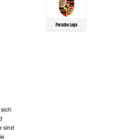
Porsche Logo
 sich
d
 sind
ie