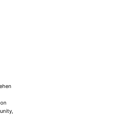
sehen
von
unity,