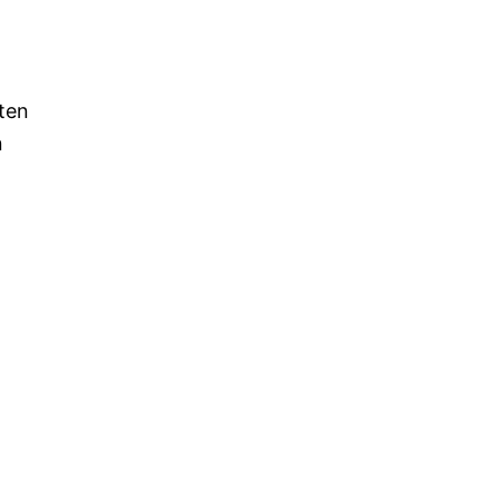
ten
n