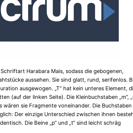
 Schriftart Harabara Mais, sodass die gebogenen,
tstücke aussehen. Sie sind glatt, rund, serifenlos. B
guration ausgewogen. „T“ hat kein unteres Element, d
n (auf der linken Seite). Die Kleinbuchstaben „m“, „u
, als wären sie Fragmente voneinander. Die Buchstaben 
öglich: Der einzige Unterschied zwischen ihnen besteh
identisch. Die Beine „p“ und „t“ sind leicht schräg