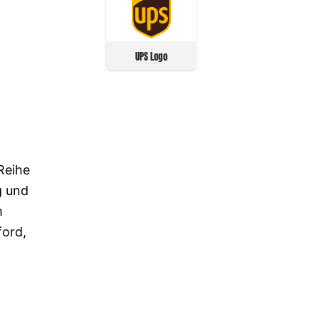
UPS Logo
Reihe
g und
m
ford,