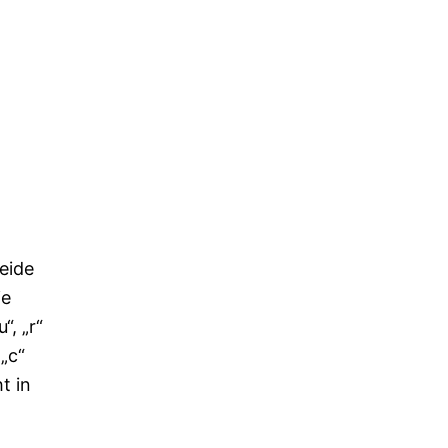
eide
ie
“, „r“
„c“
t in