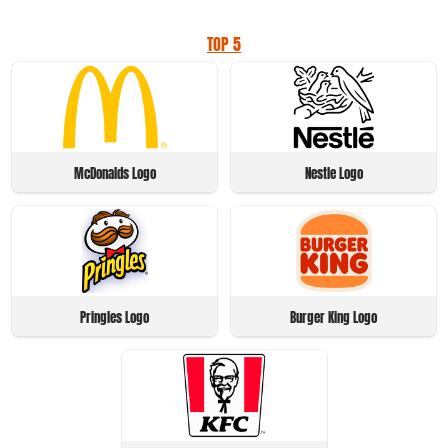
TOP 5
McDonalds Logo
Nestle Logo
Pringles Logo
Burger King Logo