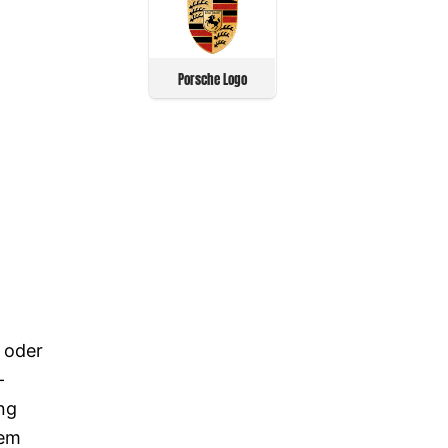
Porsche Logo
o oder
-
ng
dem