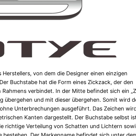
erstellers, von dem die Designer einen einzigen
Der Buchstabe hat die Form eines Zickzack, der den
 Rahmens verbindet. In der Mitte befindet sich ein „Z
ng übergehen und mit dieser übergehen. Somit wird d
ile ohne Unterbrechungen ausgeführt. Das Zeichen wird
trischen Kanten dargestellt. Der Buchstabe selbst is
e richtige Verteilung von Schatten und Lichtern sow
nte bestehen. Der Markenname befindet sich unter de