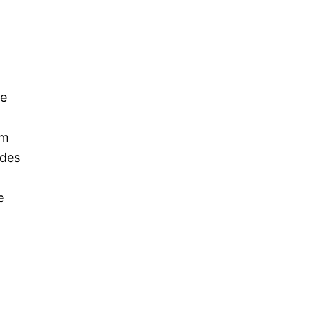
ie
em
 des
e