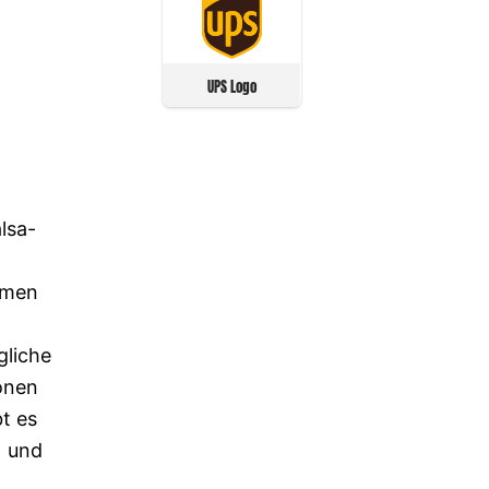
UPS Logo
lsa-
amen
gliche
sonen
bt es
) und