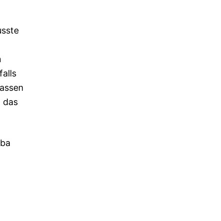
usste
n
alls
lassen
d das
mba