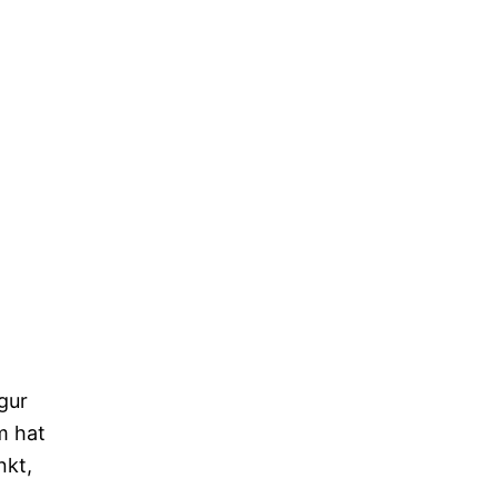
gur
m hat
nkt,