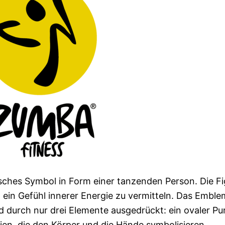
isches Symbol in Form einer tanzenden Person. Die Fi
in Gefühl innerer Energie zu vermitteln. Das Emble
 durch nur drei Elemente ausgedrückt: ein ovaler Pu
nien, die den Körper und die Hände symbolisieren.