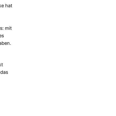
ke hat
s: mit
es
aben.
kt
 das