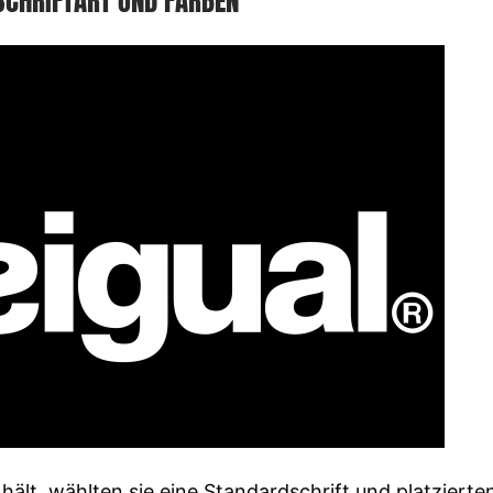
SCHRIFTART UND FARBEN
hält, wählten sie eine Standardschrift und platzierten