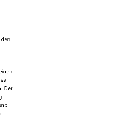
n den
einen
des
. Der
g.
und
n