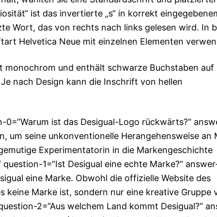
osität“ ist das invertierte „s“ in korrekt eingegebene
te Wort, das von rechts nach links gelesen wird. In 
iftart Helvetica Neue mit einzelnen Elementen verwen
ist monochrom und enthält schwarze Buchstaben auf
Je nach Design kann die Inschrift von hellen
on-0=“Warum ist das Desigual-Logo rückwärts?“ answ
en, um seine unkonventionelle Herangehensweise an
agemutige Experimentatorin in die Markengeschichte
 question-1=“Ist Desigual eine echte Marke?“ answer
sigual eine Marke. Obwohl die offizielle Website des
s keine Marke ist, sondern nur eine kreative Gruppe 
 question-2=“Aus welchem ​​Land kommt Desigual?“ a