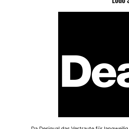
LOGO 
Da Desigual das Vertraute für langweilig 