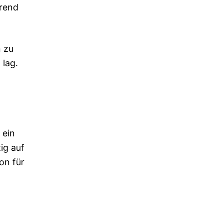
hrend
 zu
lag.
 ein
ig auf
on für