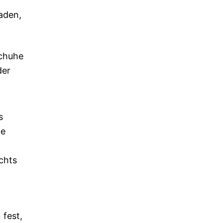
aden,
Schuhe
der
s
le
chts
fest,