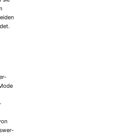
m
beiden
det.
er-
 Mode
-
von
nswer-