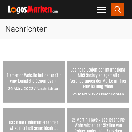
Nachrichten
Das neue Design der International
Elementor Website Builder erhält
AIDS Society spiegelt alle
eine komplette Designlösung
Veränderungen der Marke in ihrer
Entwicklung wider
26 März 2022
/
Nachrichten
25 März 2022
/
Nachrichten
25 Martin Place – Das lebendige
Das neue Lithiumunternehmen
Wahrzeichen der Skyline von
Allkem erhielt seine Identität
Sydney ändert sein Aussehen